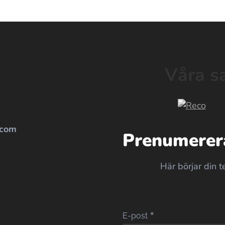
Våra s
.com
Prenumerera
Här börjar din t
E-post