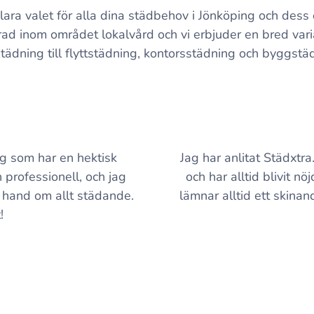
klara valet för alla dina städbehov i Jönköping och des
ad inom området lokalvård och vi erbjuder en bred varia
ädning till flyttstädning, kontorsstädning och byggstä
ig som har en hektisk
Jag har anlitat Städxtr
 professionell, och jag
och har alltid blivit nö
 hand om allt städande.
lämnar alltid ett skinand
!