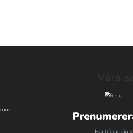
Våra s
.com
Prenumerera
Här börjar din t