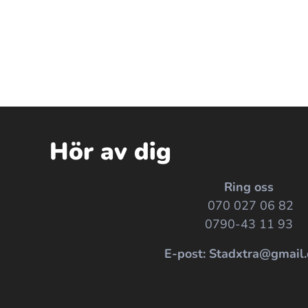
Hör av dig
Ring oss
070 027 06 82
0790-43 11 93
E-post: Stadxtra@gmail