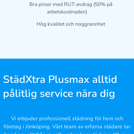
✔ Bra priser med RUT-avdrag (50% på
arbetskostnaden)
✔ Hög kvalitet och noggrannhet
StädXtra Plusmax alltid
pålitlig service nära dig
Vi erbjuder professionell städning för hem och
företag i Jönköping. Vårt team av erfarna städare tar