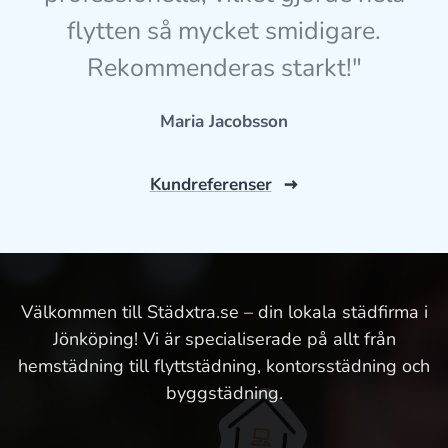
flytten så mycket smidigare.
Rekommenderas starkt!"
Maria Jacobsson
Kundreferenser
Välkommen till Städxtra.se – din lokala städfirma i
Jönköping! Vi är specialiserade på allt från
hemstädning till flyttstädning, kontorsstädning och
byggstädning.