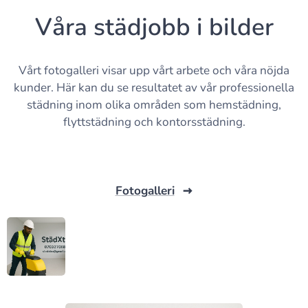
toaletter. Syftet med kontorsstädning är att
Våra städjobb i bilder
skapa en hälsosam och trivsam arbetspl
Vårt fotogalleri visar upp vårt arbete och våra nöjda
kunder. Här kan du se resultatet av vår professionella
städning inom olika områden som hemstädning,
flyttstädning och kontorsstädning.
Momsreg.nr/VAT-nr SE850102235701
Fotogalleri