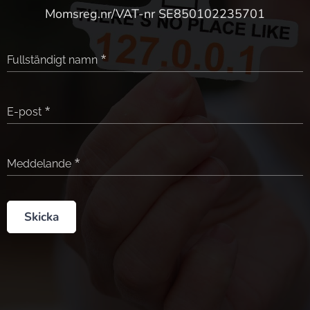
Momsreg.nr/VAT-nr SE850102235701
Fullständigt namn
E-post
Meddelande
Skicka