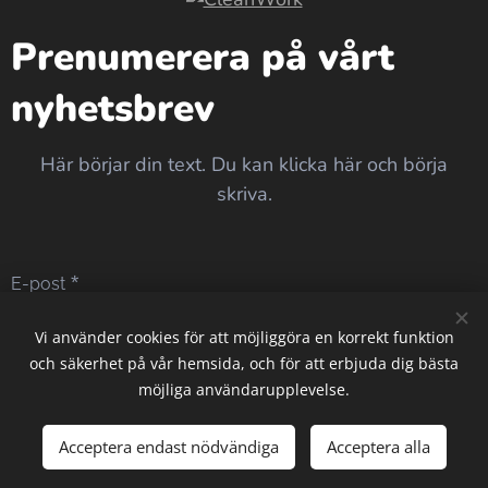
Prenumerera på vårt
nyhetsbrev
Här börjar din text. Du kan klicka här och börja
skriva.
E-post
Vi använder cookies för att möjliggöra en korrekt funktion
och säkerhet på vår hemsida, och för att erbjuda dig bästa
Skicka
möjliga användarupplevelse.
Acceptera endast nödvändiga
Acceptera alla
Skapad med
Webnode
Cookies